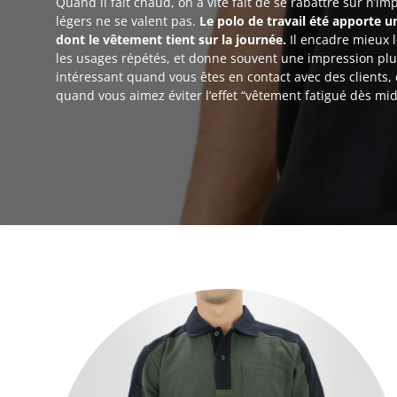
Quand il fait chaud, on a vite fait de se rabattre sur n’i
légers ne se valent pas.
Le polo de travail été apporte u
dont le vêtement tient sur la journée.
Il encadre mieux 
les usages répétés, et donne souvent une impression plus
intéressant quand vous êtes en contact avec des client
quand vous aimez éviter l’effet “vêtement fatigué dès mid