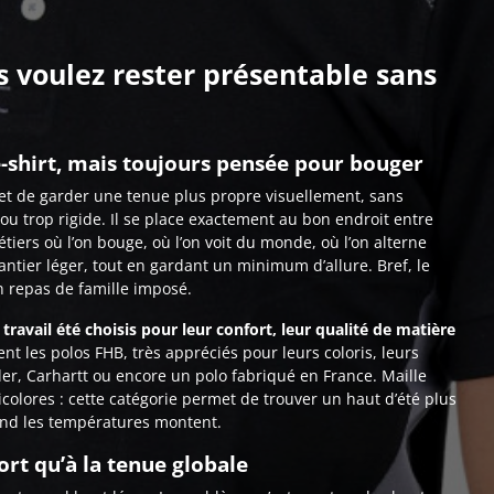
s voulez rester présentable sans
e-shirt, mais toujours pensée pour bouger
met de garder une tenue plus propre visuellement, sans
u trop rigide. Il se place exactement au bon endroit entre
tiers où l’on bouge, où l’on voit du monde, où l’on alterne
hantier léger, tout en gardant un minimum d’allure. Bref, le
’un repas de famille imposé.
ravail été choisis pour leur confort, leur qualité de matière
 les polos FHB, très appréciés pour leurs coloris, leurs
der, Carhartt ou encore un polo fabriqué en France. Maille
colores : cette catégorie permet de trouver un haut d’été plus
uand les températures montent.
ort qu’à la tenue globale