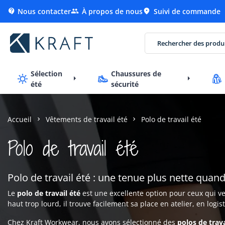
Nous contacter
À propos de nous
Suivi de commande



Sélection
Chaussures de
été
sécurité
Accueil
Vêtements de travail été
Polo de travail été
Polo de travail été
Polo de travail été : une tenue plus nette quand 
Le
polo de travail été
est une excellente option pour ceux qui ve
haut trop lourd, il trouve facilement sa place en atelier, en logi
Chez Kraft Workwear, nous avons sélectionné des
polos de trav