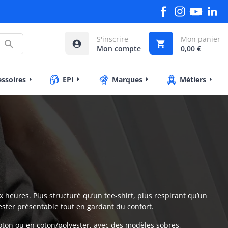
S'inscrire
Mon panier



Mon compte
0,00 €
essoires
EPI
Marques
Métiers
 heures. Plus structuré qu’un tee-shirt, plus respirant qu’un
 rester présentable tout en gardant du confort.
oton ou en coton/polyester, avec des modèles sobres,