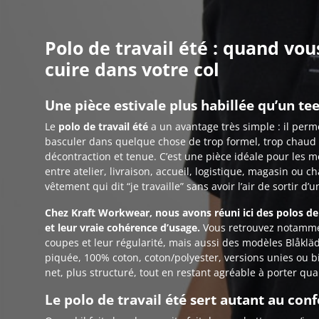
Polo de travail été : quand vou
cuire dans votre col
Une pièce estivale plus habillée qu’un te
Le
polo de travail été
a un avantage très simple : il per
basculer dans quelque chose de trop formel, trop chaud o
décontraction et tenue. C’est une pièce idéale pour les mé
entre atelier, livraison, accueil, logistique, magasin ou c
vêtement qui dit “je travaille” sans avoir l’air de sortir d
Chez Kraft Workwear, nous avons réuni ici des polos de t
et leur vraie cohérence d’usage.
Vous retrouvez notamment
coupes et leur régularité, mais aussi des modèles Blåklä
piquée, 100% coton, coton/polyester, versions unies ou bi
net, plus structuré, tout en restant agréable à porter q
Le polo de travail été sert autant au conf