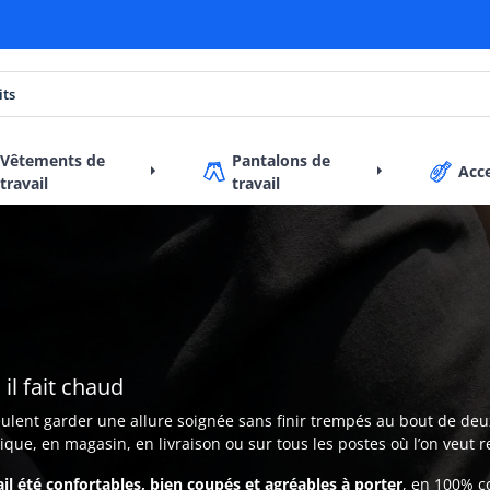
Vêtements de
Pantalons de
Acc
travail
travail
il fait chaud
ulent garder une allure soignée sans finir trempés au bout de deux
stique, en magasin, en livraison ou sur tous les postes où l’on veut
ail été confortables, bien coupés et agréables à porter
, en 100% c