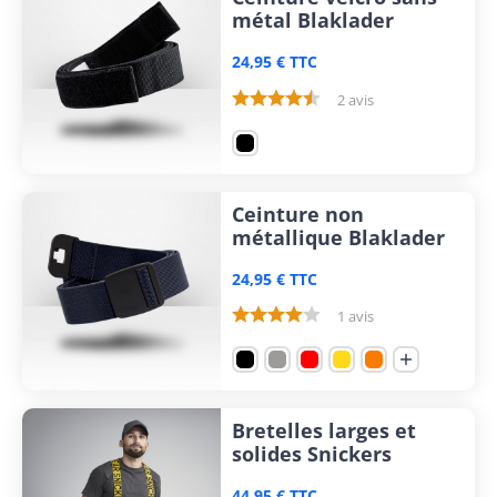
métal Blaklader
24,95 € TTC
2 avis
Ceinture non
métallique Blaklader
24,95 € TTC
1 avis

Bretelles larges et
solides Snickers
44,95 € TTC