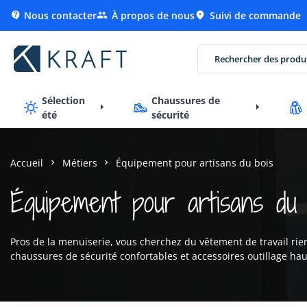
Nous contacter
À propos de nous
Suivi de commande



Sélection
Chaussures de
été
sécurité
Accueil
Métiers
Équipement pour artisans du bois
Équipement pour artisans du 
Pros de la menuiserie, vous cherchez du vêtement de travail ri
chaussures de sécurité confortables et accessoires outillage h