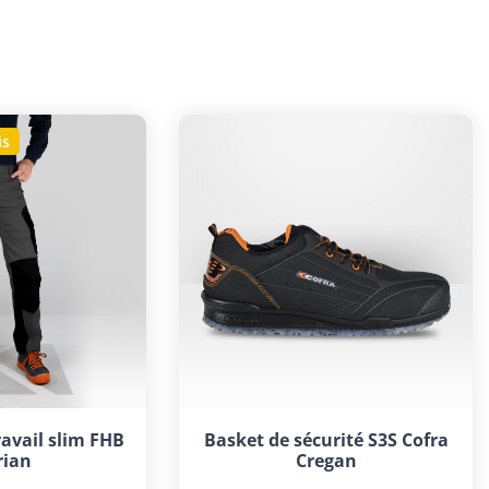
is
avail slim FHB
Basket de sécurité S3S Cofra
rian
Cregan