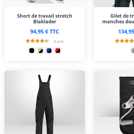
Short de travail stretch
Gilet de t
Blaklader
manches doub
94,95 € TTC
134,95
8 avis