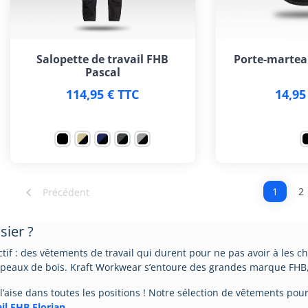
Salopette de travail FHB
Porte-marteau
Pascal
114,95 € TTC
14,95

1
2
Précédent
sier ?
ctif : des vêtements de travail qui durent pour ne pas avoir à les 
opeaux de bois. Kraft Workwear s’entoure des grandes marque FHB, 
 à l’aise dans toutes les positions ! Notre sélection de vêtements po
il FHB Florian
.