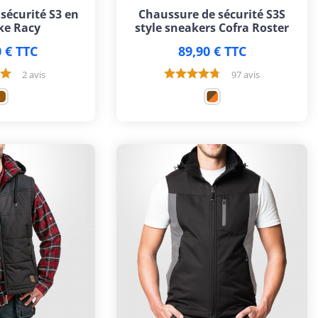
sécurité S3 en
Chaussure de sécurité S3S
ke Racy
style sneakers Cofra Roster
 € TTC
89,90 € TTC
2 avis
97 avis