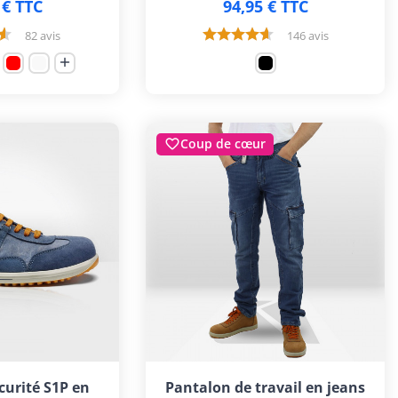
 € TTC
94,95 € TTC
82 avis
146 avis

Coup de cœur

curité S1P en
Pantalon de travail en jeans