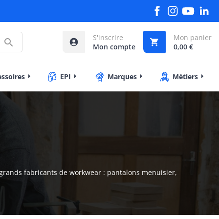
S'inscrire
Mon panier



Mon compte
0,00 €
essoires
EPI
Marques
Métiers
 grands fabricants de workwear : pantalons menuisier,