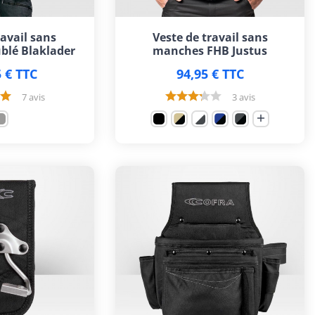
ravail sans
Veste de travail sans
lé Blaklader
manches FHB Justus
 € TTC
94,95 € TTC
7 avis
3 avis
