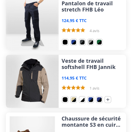
Pantalon de travail
stretch FHB Léo
124,95 € TTC
4 avis
Veste de travail
softshell FHB Jannik
114,95 € TTC
1 avis

Chaussure de sécurité
montante S3 en cuir
Dike Racy