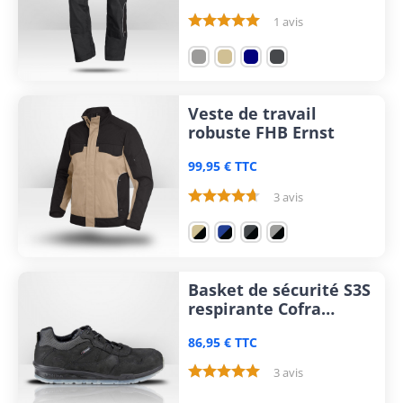
1 avis
Veste de travail
robuste FHB Ernst
99,95 € TTC
3 avis
Basket de sécurité S3S
respirante Cofra
Braddock
86,95 € TTC
3 avis