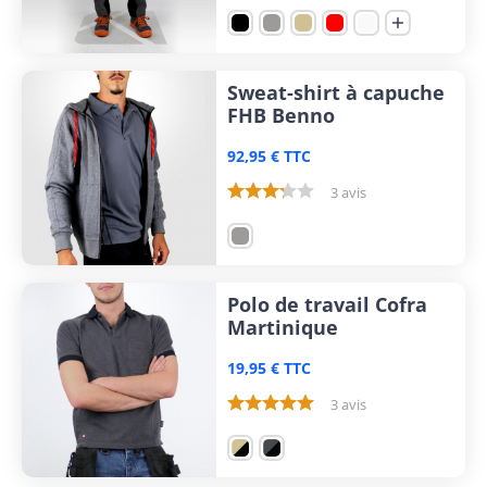

Sweat-shirt à capuche
FHB Benno
92,95 € TTC
3 avis
Polo de travail Cofra
Martinique
19,95 € TTC
3 avis