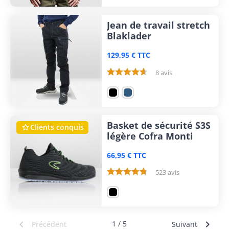
Jean de travail stretch
Blaklader
129,95 € TTC
8 avis
Basket de sécurité S3S
Clients conquis

légère Cofra Monti
66,95 € TTC
523 avis


1 / 5
Précédent
Suivant