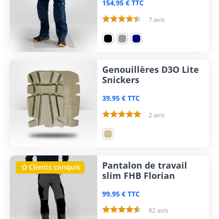
154,95 € TTC
7 avis
Genouillères D3O Lite
Snickers
39,95 € TTC
2 avis
Pantalon de travail
Clients conquis

slim FHB Florian
99,95 € TTC
82 avis