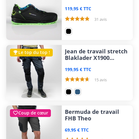
Burst
119,95 € TTC
31 avis
Jean de travail stretch
Le top du top !

Blaklader X1900
Denim
199,95 € TTC
15 avis
Bermuda de travail
Coup de cœur

FHB Theo
69,95 € TTC