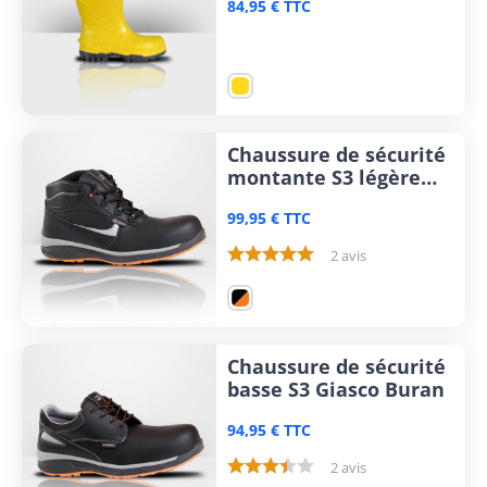
84,95 € TTC
Electrical
Chaussure de sécurité
montante S3 légère
Giasco Cienzo
99,95 € TTC
2 avis
Chaussure de sécurité
basse S3 Giasco Buran
94,95 € TTC
2 avis