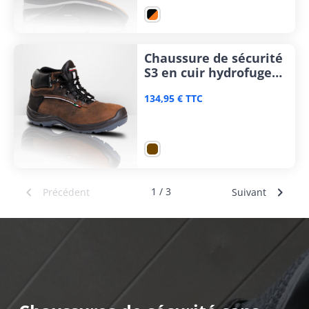
Chaussure de sécurité
S3 en cuir hydrofuge
Giasco Alpi
134,95 € TTC


1 / 3
Précédent
Suivant