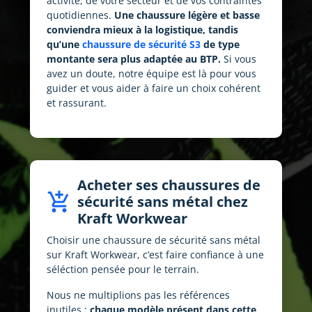
activité, de votre secteur et de vos contraintes
quotidiennes.
Une chaussure légère et basse
conviendra mieux à la logistique, tandis
qu’une
chaussure de sécurité S3
de type
montante sera plus adaptée au BTP.
Si vous
avez un doute, notre équipe est là pour vous
guider et vous aider à faire un choix cohérent
et rassurant.
Acheter ses chaussures de
add_shopping_cart
sécurité sans métal chez
Kraft Workwear
Choisir une chaussure de sécurité sans métal
sur Kraft Workwear, c’est faire confiance à une
séléction pensée pour le terrain.
Nous ne multiplions pas les références
inutiles :
chaque modèle présent dans cette