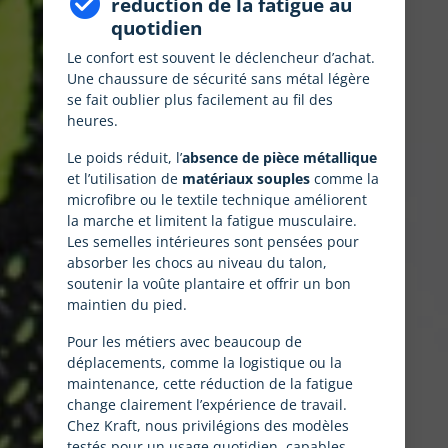
check_circle
réduction de la fatigue au
quotidien
Le confort est souvent le déclencheur d’achat.
Une chaussure de sécurité sans métal légère
se fait oublier plus facilement au fil des
heures.
Le poids réduit, l’
absence de pièce métallique
et l’utilisation de
matériaux souples
comme la
microfibre ou le textile technique améliorent
la marche et limitent la fatigue musculaire.
Les semelles intérieures sont pensées pour
absorber les chocs au niveau du talon,
soutenir la voûte plantaire et offrir un bon
maintien du pied.
Pour les métiers avec beaucoup de
déplacements, comme la logistique ou la
maintenance, cette réduction de la fatigue
change clairement l’expérience de travail.
Chez Kraft, nous privilégions des modèles
testés pour un usage quotidien, capables