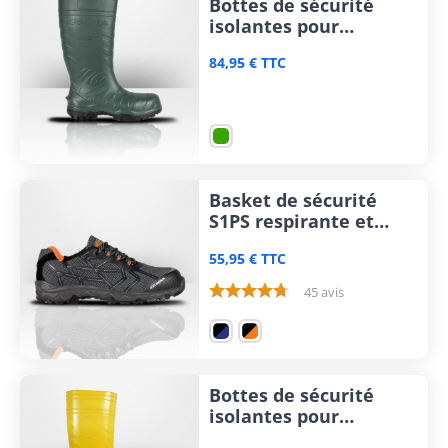
Bottes de sécurité
isolantes pour
agriculteur Cofra
84,95 € TTC
Safest
Basket de sécurité
S1PS respirante et
sans métal Cofra
55,95 € TTC
Cyclette
45 avis
Bottes de sécurité
isolantes pour
électriciens Cofra