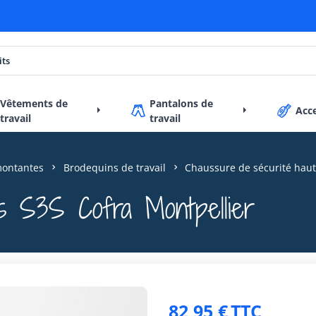
Vêtements de
Pantalons de
Acc
travail
travail
montantes
Brodequins de travail
Chaussure de sécurité haut
s S3S Cofra Montpellier
82,95 €
TTC