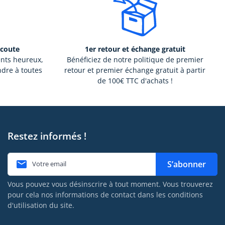
écoute
1er retour et échange gratuit
ents heureux,
Bénéficiez de notre politique de premier
ndre à toutes
retour et premier échange gratuit à partir
de 100€ TTC d'achats !
Restez informés !

S’abonner
Vous pouvez vous désinscrire à tout moment. Vous trouverez
pour cela nos informations de contact dans les conditions
d'utilisation du site.