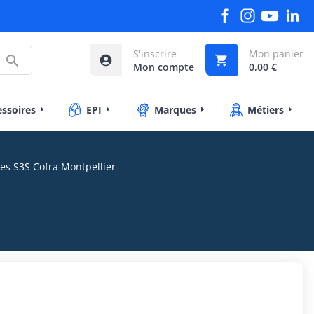
S'inscrire
Mon panier



Mon compte
0,00 €
essoires
EPI
Marques
Métiers
es S3S Cofra Montpellier