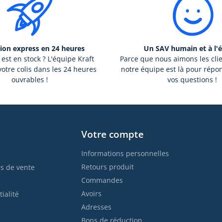
ion express en 24 heures
Un SAV humain et à l'
 est en stock ? L'équipe Kraft
Parce que nous aimons les cli
otre colis dans les 24 heures
notre équipe est là pour répo
ouvrables !
vos questions !
Votre compte
Informations personnelles
Retours produit
s de vente
Commandes
Avoirs
ialité
Adresses
Bons de réduction