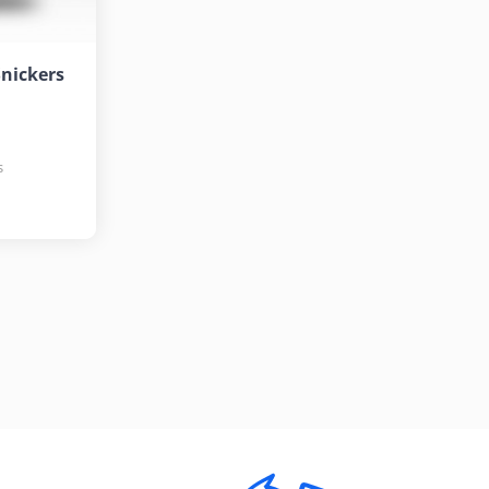
Snickers
s