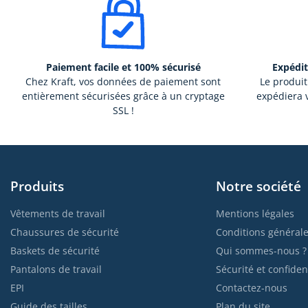
Paiement facile et 100% sécurisé
Expédit
Chez Kraft, vos données de paiement sont
Le produit
entièrement sécurisées grâce à un cryptage
expédiera v
SSL !
Produits
Notre société
Vêtements de travail
Mentions légales
Chaussures de sécurité
Conditions générale
Baskets de sécurité
Qui sommes-nous ?
Pantalons de travail
Sécurité et confident
EPI
Contactez-nous
Guide des tailles
Plan du site