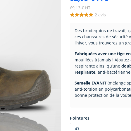
69,13 € HT
2
avis
Des brodequins de travail, ça
ces chaussures de sécurité v
l’hiver, vous trouverez un g
Fabriquées avec une tige e
mouillées à jamais ! Ajoutez
respirante ainsi qu’une
doub
respirante
, anti-bactérienne
Semelle EVANIT
(mélange spé
anti-torsion en polycarbonate
bonne protection de la voûte
Pointures