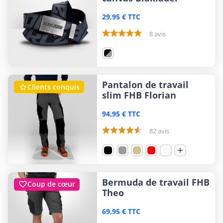
29,95 € TTC
8 avis
Pantalon de travail
Clients conquis

slim FHB Florian
94,95 € TTC
82 avis

Bermuda de travail FHB
Coup de cœur

Theo
69,95 € TTC