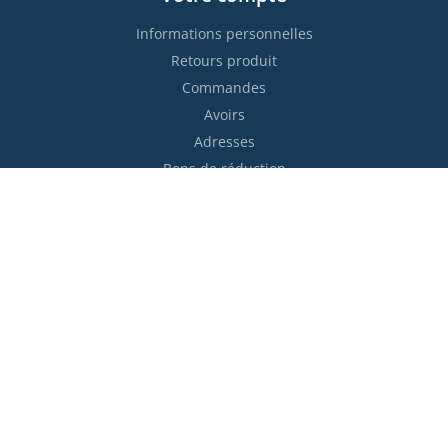
Informations personnelles
Retours produit
Commandes
Avoirs
Adresses
Bons de réduction
Restez informés !

S’abonner
Vous pouvez vous désinscrire à tout moment. Vous trouverez
pour cela nos informations de contact dans les conditions
d'utilisation du site.