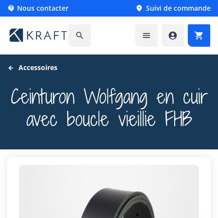
Nous contacter
Suivi de commande






Accessoires
Ceinturon Wolfgang en cuir
avec boucle vieillie FHB