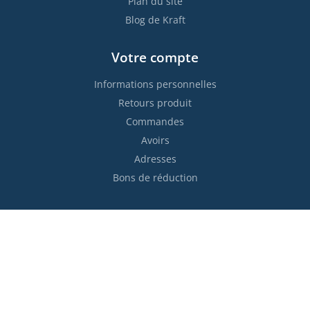
Plan du site
Blog de Kraft
Votre compte
Informations personnelles
Retours produit
Commandes
Avoirs
Adresses
Bons de réduction
Restez informés !

S’abonner
Vous pouvez vous désinscrire à tout moment. Vous trouverez
pour cela nos informations de contact dans les conditions