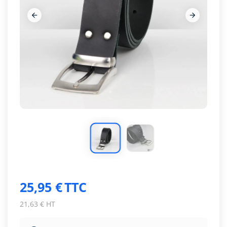




25,95 €
TTC
21,63 € HT