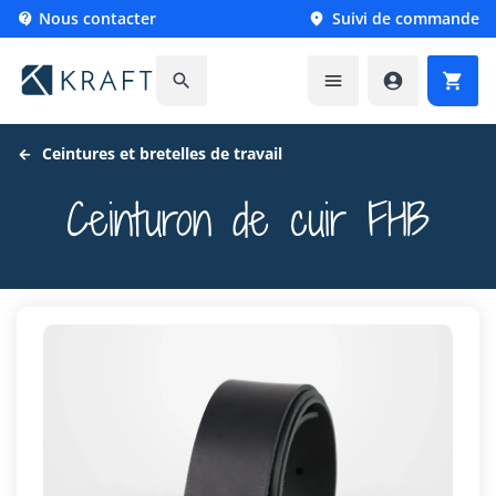
Nous contacter
Suivi de commande






Ceintures et bretelles de travail
Ceinturon de cuir FHB