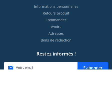
Informations personnelles
Retours produit
Commandes
Avoirs
Adresses
Bons de réduction
Restez informés !

S’abonner
Vous pouvez vous désinscrire à tout moment. Vous trouverez
pour cela nos informations de contact dans les conditions
d'utilisation du site.
Moyens de paiement