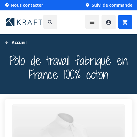
Nous contacter
Suivi de commande






Accueil
Polo de travail fabriqué en
France 100% coton