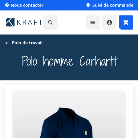
Nous contacter
Suivi de commande






Polo de travail
Polo homme Carhartt