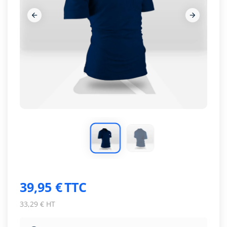




39,95 €
TTC
33,29 € HT