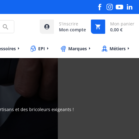
S'inscrire
Mon panier



Mon compte
0,00 €
essoires
EPI
Marques
Métiers
tisans et des bricoleurs exigeants !