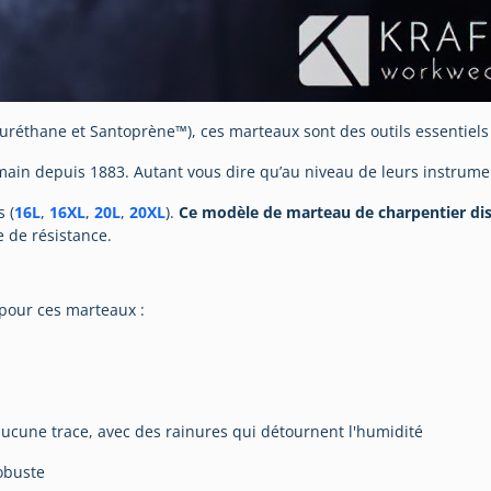
uréthane et Santoprène™), ces marteaux sont des outils essentiels 
 main depuis 1883. Autant vous dire qu’au niveau de leurs instrume
 (
16L
,
16XL
,
20L
,
20XL
).
Ce modèle de marteau de charpentier disp
e de résistance.
 pour ces marteaux :
cune trace, avec des rainures qui détournent l'humidité
obuste