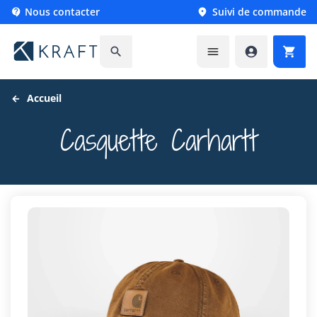
Nous contacter
Suivi de commande






Accueil
Casquette Carhartt