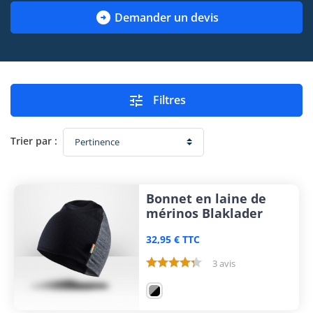

Demander un devis

Filtres
Trier par :
Bonnet en laine de
mérinos Blaklader
32,95 € TTC
3 avis