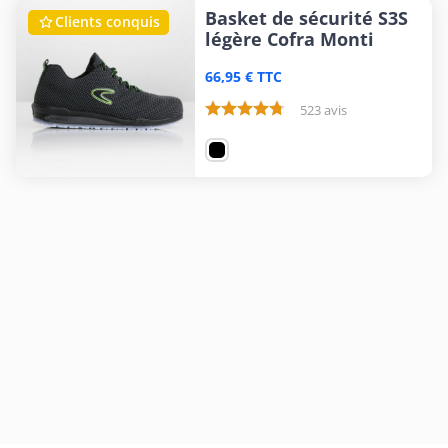
Basket de sécurité S3S
Clients conquis

légère Cofra Monti
66,95 € TTC
523 avis