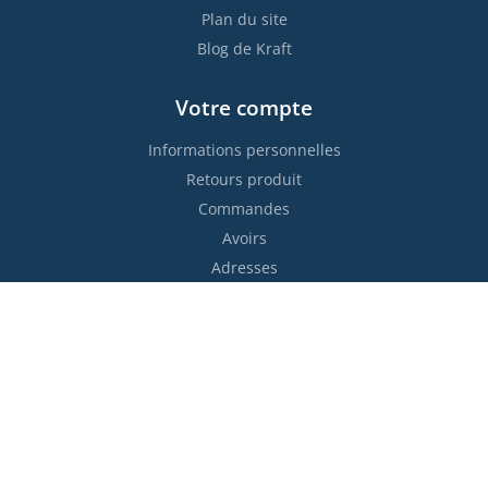
Plan du site
Blog de Kraft
Votre compte
Informations personnelles
Retours produit
Commandes
Avoirs
Adresses
Bons de réduction
Restez informés !

S’abonner
Vous pouvez vous désinscrire à tout moment. Vous trouverez
pour cela nos informations de contact dans les conditions