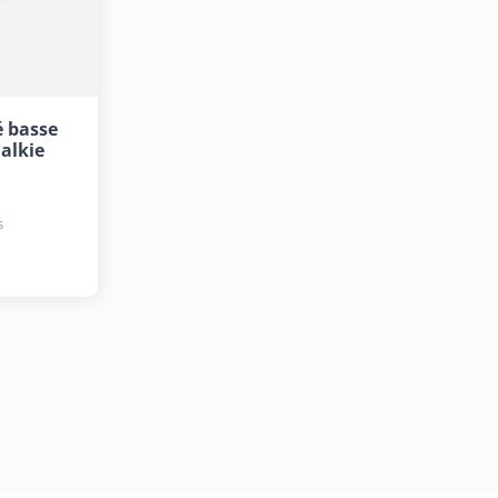
é basse
alkie
s