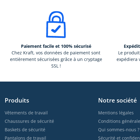
Paiement facile et 100% sécurisé
Expédit
Chez Kraft, vos données de paiement sont
Le produit
entièrement sécurisées grâce à un cryptage
expédiera v
SSL !
Produits
Notre société
Vêtements de travail
Mentions légales
Chaussures de sécurité
Conditions générale
Baskets de sécurité
Qui sommes-nous ?
Pantalons de travail
Sécurité et confident