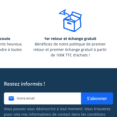
écoute
1er retour et échange gratuit
ents heureux,
Bénéficiez de notre politique de premier
ndre à toutes
retour et premier échange gratuit à partir
de 100€ TTC d'achats !
Restez informés !

S’abonner
Vous pouvez vous désinscrire à tout moment. Vous trouverez
pour cela nos informations de contact dans les conditions