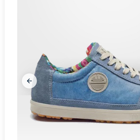


