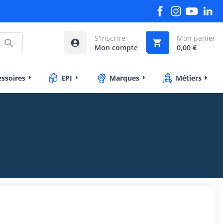
S'inscrire
Mon panier



Mon compte
0,00 €
essoires
EPI
Marques
Métiers