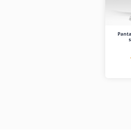
Panta
s