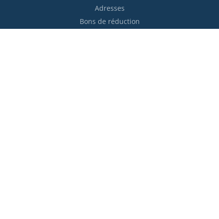
Adresses
Bons de réduction
Restez informés !

S’abonner
Vous pouvez vous désinscrire à tout moment. Vous trouverez
pour cela nos informations de contact dans les conditions
d'utilisation du site.
Moyens de paiement