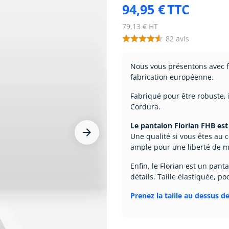
94,95 €
TTC
79,13 € HT
82
avis
Nous vous présentons avec fi
fabrication européenne.
Fabriqué pour être robuste, 
Cordura.
Le pantalon Florian FHB est 


Une qualité si vous êtes au c
ample pour une liberté de 
Enfin, le Florian est un pan
détails. Taille élastiquée, poc
Prenez la taille au dessus de 