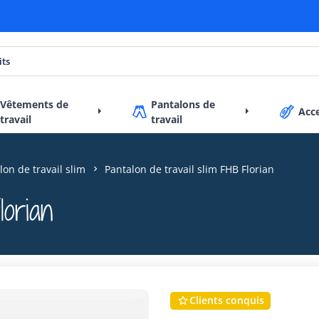
Vêtements de
Pantalons de
Acc
travail
travail
lon de travail slim
Pantalon de travail slim FHB Florian
lorian
Clients conquis
