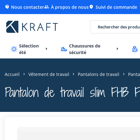
Nous contacter
À propos de nous
Suivi de commande



Sélection
Chaussures de
été
sécurité
Accueil
Vêtement de travail
Pantalons de travail
Panta
Pantalon de travail slim FHB F