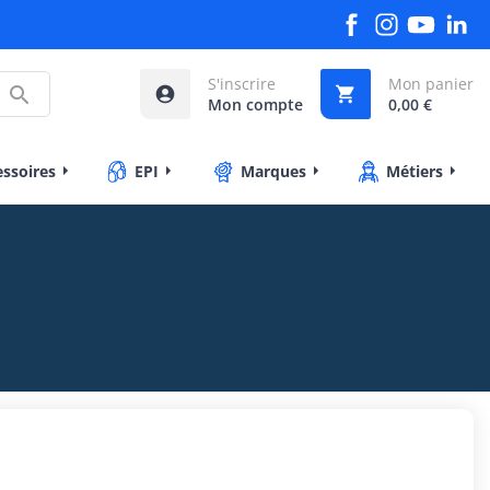
S'inscrire
Mon panier



Mon compte
0,00 €
essoires
EPI
Marques
Métiers