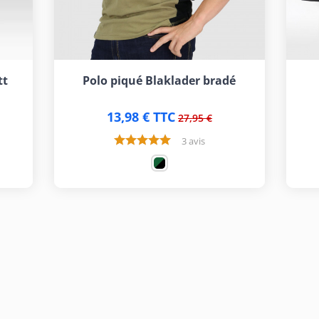
tt
Polo piqué Blaklader bradé
13,98 € TTC
27,95 €
3 avis