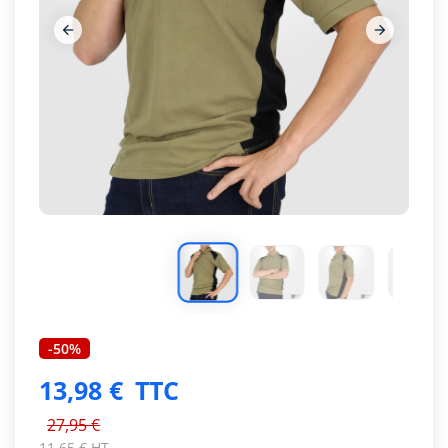














-50%
13,98 €
TTC
27,95 €
11,65 € HT