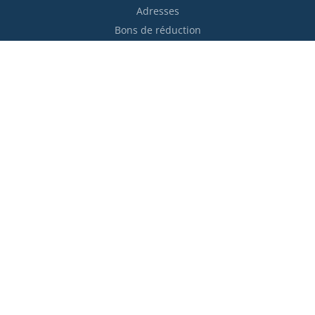
Adresses
Bons de réduction
Restez informés !

S’abonner
Vous pouvez vous désinscrire à tout moment. Vous trouverez
pour cela nos informations de contact dans les conditions
d'utilisation du site.
Moyens de paiement