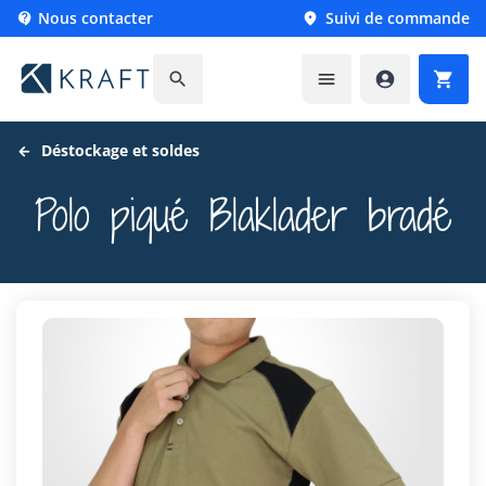
Nous contacter
Suivi de commande






Déstockage et soldes
Polo piqué Blaklader bradé