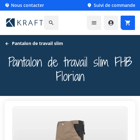
Nous contacter
Suivi de commande






Pantalon de travail slim
Pantalon de travail slim FHB
Florian