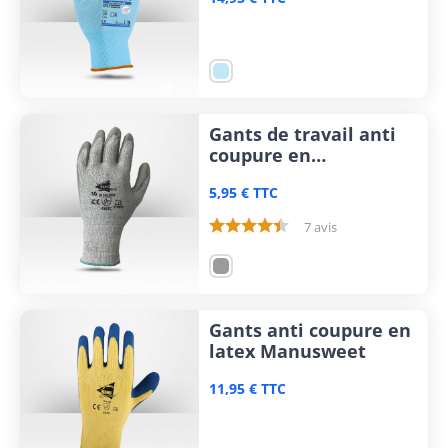
Gants de travail anti
coupure en
polyuréthane
5,95 € TTC
Manusweet
7 avis
Gants anti coupure en
latex Manusweet
11,95 € TTC