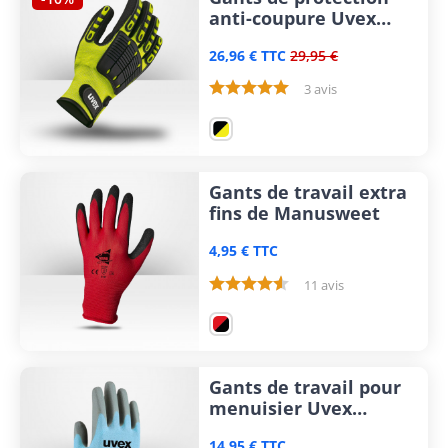
anti-coupure Uvex
Synexo impact 1
26,96 € TTC
29,95 €
bradés
3 avis
Gants de travail extra
fins de Manusweet
4,95 € TTC
11 avis
Gants de travail pour
menuisier Uvex
Phynomic C3
14,95 € TTC