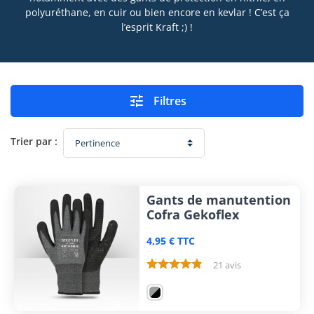
polyuréthane, en cuir ou bien encore en kevlar ! C’est ça
l’esprit Kraft ;) !

Filtres
Trier par :
Gants de manutention
Cofra Gekoflex
4,95 € TTC
21 avis