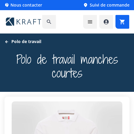
Nous contacter
Suivi de commande






Polo de travail
Polo de travail manches
courtes