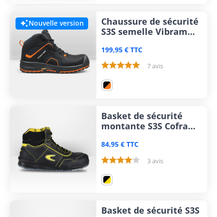
Chaussure de sécurité
Nouvelle version

S3S semelle Vibram
Solid Gear Falcon 2
199,95 € TTC
Mid
7 avis
Basket de sécurité
montante S3S Cofra
Eagan
84,95 € TTC
3 avis
Basket de sécurité S3S