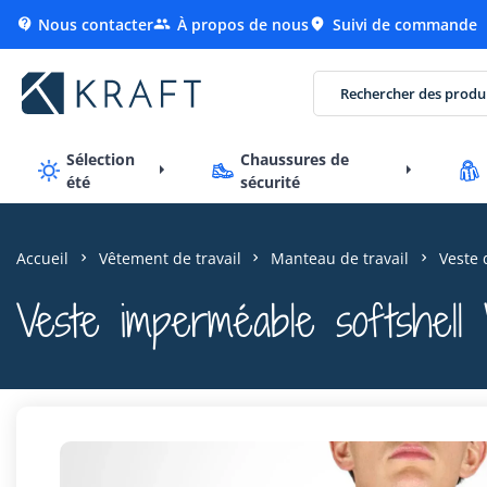
Nous contacter
À propos de nous
Suivi de commande



Sélection
Chaussures de
été
sécurité
Accueil
Vêtement de travail
Manteau de travail
Veste 
Veste imperméable softshell