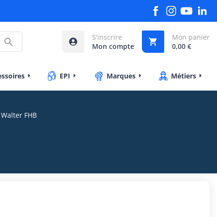
S'inscrire
Mon panier



Mon compte
0,00 €
essoires
EPI
Marques
Métiers
 Walter FHB