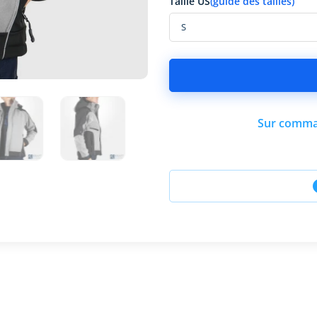
Taille US
(guide des tailles)
Sur comman