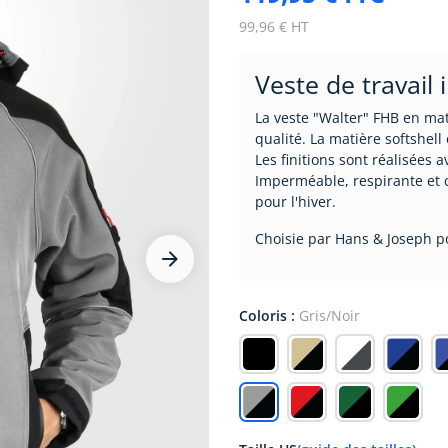
99,96 € HT
Veste de travail
La veste "Walter" FHB en mat
qualité. La matière softshel
Les finitions sont réalisées a
Imperméable, respirante et c
pour l'hiver.
Choisie par Hans & Joseph po





Coloris :
Gris/Noir