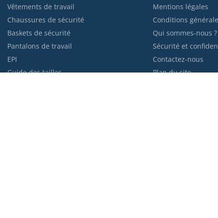
Vêtements de travail
Mentions légales
Chaussures de sécurité
Conditions générale
Baskets de sécurité
Qui sommes-nous ?
Pantalons de travail
Sécurité et confident
EPI
Contactez-nous
Guide des tailles
Plan du site
Blog de Kraft
Moyens de paiem