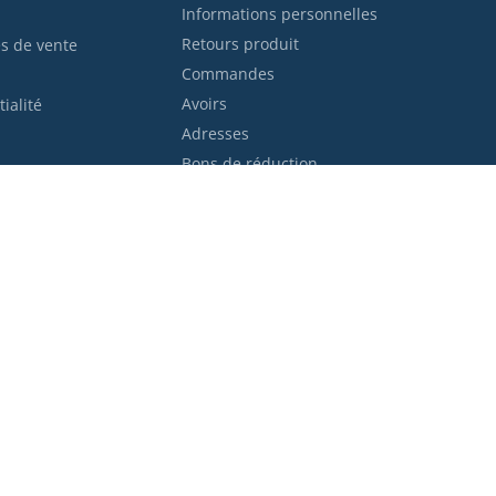
Informations personnelles
Retours produit
s de vente
Commandes
Avoirs
ialité
Adresses
Bons de réduction
ent
Trans
© 2025 Kraft Workwear