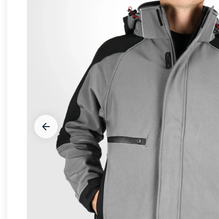




