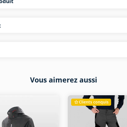
oduit
t
Vous aimerez aussi
Clients conquis
