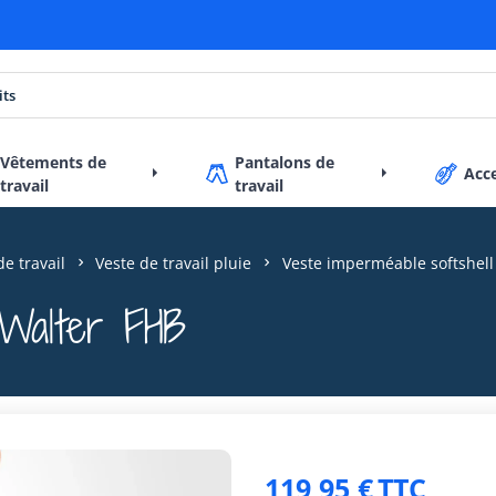
Vêtements de
Pantalons de
Acc
travail
travail
de travail
Veste de travail pluie
Veste imperméable softshell
 Walter FHB
119,95 €
TTC