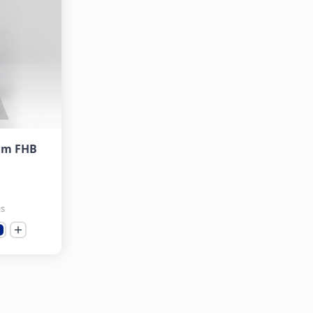
lim FHB
is
