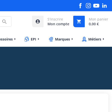
S'inscrire
Mon panier



Mon compte
0,00 €
essoires
EPI
Marques
Métiers