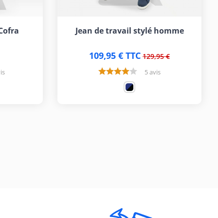
 Cofra
Jean de travail stylé homme
109,95 € TTC
129,95 €
is
5 avis