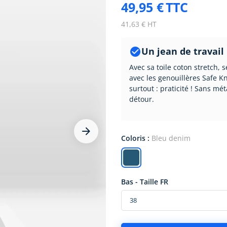
49,95 €
TTC
41,63 € HT
Un jean de travail

Avec sa toile coton stretch, 
avec les genouillères Safe K
surtout : praticité ! Sans mét
détour.








Coloris :
Bleu denim
Bas - Taille FR