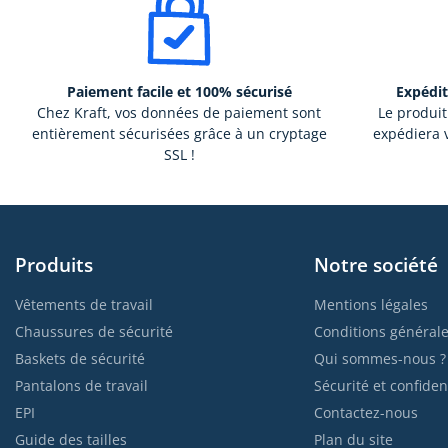
Paiement facile et 100% sécurisé
Expédit
Chez Kraft, vos données de paiement sont
Le produit
entièrement sécurisées grâce à un cryptage
expédiera v
SSL !
Produits
Notre société
Vêtements de travail
Mentions légales
Chaussures de sécurité
Conditions générale
Baskets de sécurité
Qui sommes-nous ?
Pantalons de travail
Sécurité et confident
EPI
Contactez-nous
Guide des tailles
Plan du site