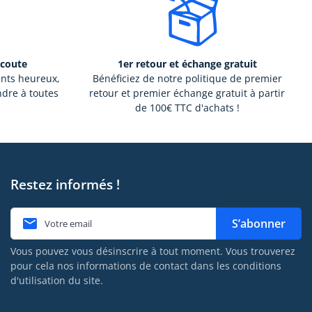
écoute
1er retour et échange gratuit
ents heureux,
Bénéficiez de notre politique de premier
ndre à toutes
retour et premier échange gratuit à partir
de 100€ TTC d'achats !
Restez informés !

S’abonner
Vous pouvez vous désinscrire à tout moment. Vous trouverez
pour cela nos informations de contact dans les conditions
d'utilisation du site.