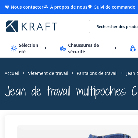
Nous contacter
À propos de nous
Suivi de commande



Sélection
Chaussures de
été
sécurité
Accueil
Vêtement de travail
Pantalons de travail
Jean 
Jean de travail multipoches C