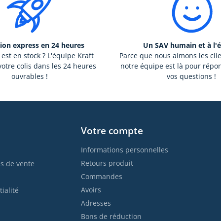
ion express en 24 heures
Un SAV humain et à l'
 est en stock ? L'équipe Kraft
Parce que nous aimons les cli
otre colis dans les 24 heures
notre équipe est là pour répo
ouvrables !
vos questions !
Votre compte
Informations personnelles
Retours produit
s de vente
Commandes
Avoirs
ialité
Adresses
Bons de réduction