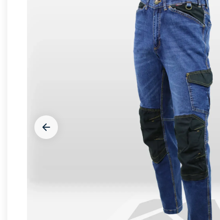







