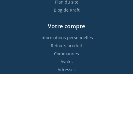
Plan du site
Blog de Kraft
Votre compte
Informations personnelles
Retours produit
Commandes
Avoirs
Adresses
Bons de réduction
Restez informés !

S’abonner
Vous pouvez vous désinscrire à tout moment. Vous trouverez
pour cela nos informations de contact dans les conditions