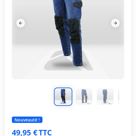
















Nouveauté !
49,95 €
TTC