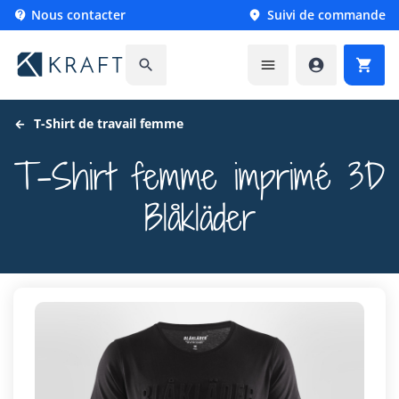
Nous contacter
Suivi de commande






T-Shirt de travail femme
T-Shirt femme imprimé 3D
Blåkläder