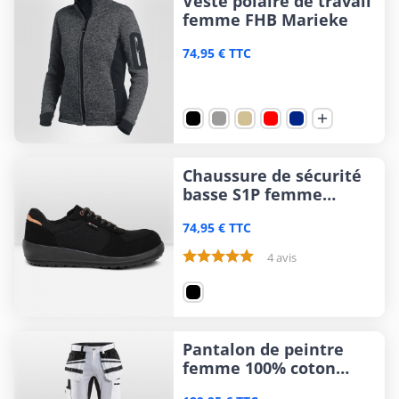
Veste polaire de travail
femme FHB Marieke
74,95 € TTC

Chaussure de sécurité
basse S1P femme
Parade Balkie
74,95 € TTC
4 avis
Pantalon de peintre
femme 100% coton
Blåkläder