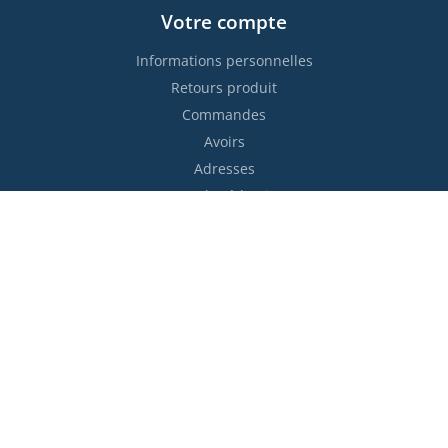
Votre compte
Informations personnelles
Retours produit
Commandes
Avoirs
Adresses
Bons de réduction
Restez informés !

S’abonner
Vous pouvez vous désinscrire à tout moment. Vous trouverez
pour cela nos informations de contact dans les conditions
d'utilisation du site.