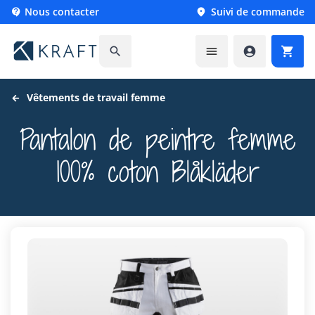
Nous contacter
Suivi de commande






Vêtements de travail femme
Pantalon de peintre femme
100% coton Blåkläder