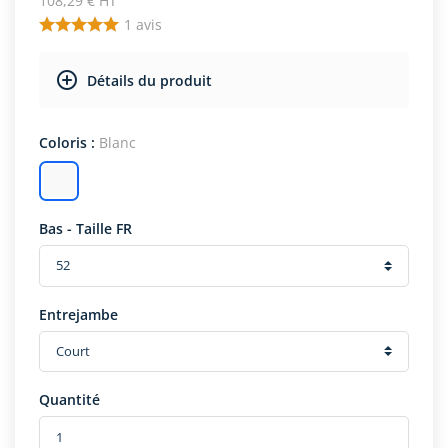
108,29 € HT
1
avis
Détails du produit
Coloris :
Blanc
Bas - Taille FR
Entrejambe
Quantité