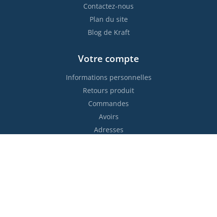
Contactez-nous
Plan du site
Blog de Kraft
Votre compte
Informations personnelles
Retours produit
Commandes
Avoirs
Adresses
Bons de réduction
Restez informés !

S’abonner
Vous pouvez vous désinscrire à tout moment. Vous trouverez