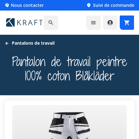
Nous contacter
Suivi de commande






Pantalons de travail
Pantalon de travail peintre
100% coton Blåkläder