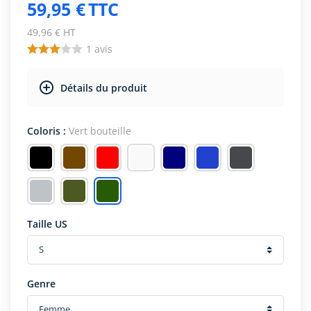
59,95 €
TTC
49,96 € HT
1
avis
Détails du produit
Coloris :
Vert bouteille
Taille US
Genre