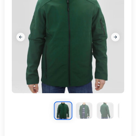









