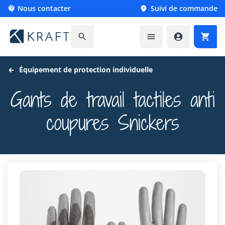
Nous contacter
Suivi de commande






Équipement de protection individuelle
Gants de travail tactiles anti
coupures Snickers