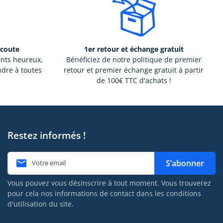
écoute
1er retour et échange gratuit
ents heureux,
Bénéficiez de notre politique de premier
ndre à toutes
retour et premier échange gratuit à partir
de 100€ TTC d'achats !
Restez informés !

S’abonner
Vous pouvez vous désinscrire à tout moment. Vous trouverez
pour cela nos informations de contact dans les conditions
d'utilisation du site.