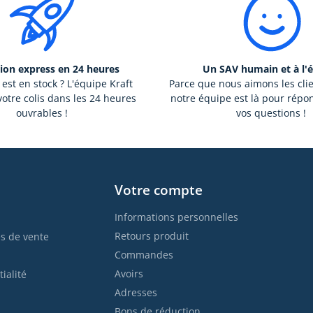
ion express en 24 heures
Un SAV humain et à l'
 est en stock ? L'équipe Kraft
Parce que nous aimons les cli
otre colis dans les 24 heures
notre équipe est là pour répo
ouvrables !
vos questions !
Votre compte
Informations personnelles
Retours produit
s de vente
Commandes
Avoirs
ialité
Adresses
Bons de réduction