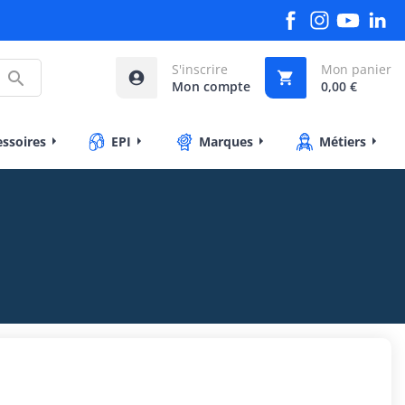
S'inscrire
Mon panier



Mon compte
0,00 €
essoires
EPI
Marques
Métiers