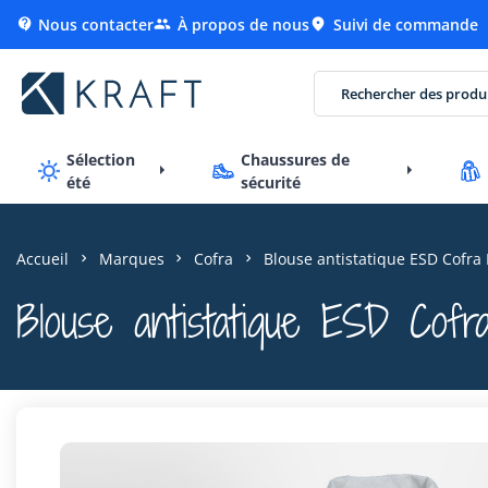
Nous contacter
À propos de nous
Suivi de commande



Sélection
Chaussures de
été
sécurité
Accueil
Marques
Cofra
Blouse antistatique ESD Cofra 
Blouse antistatique ESD Cofra