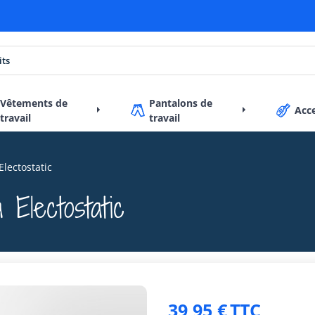
Vêtements de
Pantalons de
Acc
travail
travail
Electostatic
 Electostatic
39,95 €
TTC