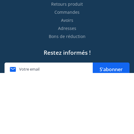
Retours produit
Commandes
Avoirs
Adresses
Bons de réduction
Restez informés !

S’abonner
Vous pouvez vous désinscrire à tout moment. Vous trouverez
pour cela nos informations de contact dans les conditions
d'utilisation du site.
Moyens de paiement