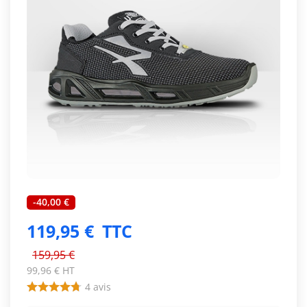
-40,00 €
119,95 €
TTC
159,95 €
99,96 € HT
4
avis