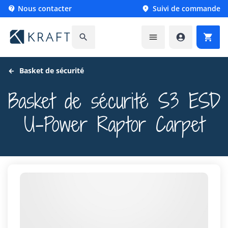
Nous contacter
Suivi de commande






Basket de sécurité
Basket de sécurité S3 ESD
U-Power Raptor Carpet