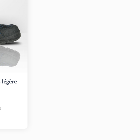
 légère
s