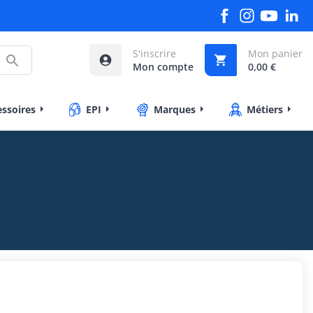
S'inscrire
Mon panier



Mon compte
0,00 €
essoires
EPI
Marques
Métiers