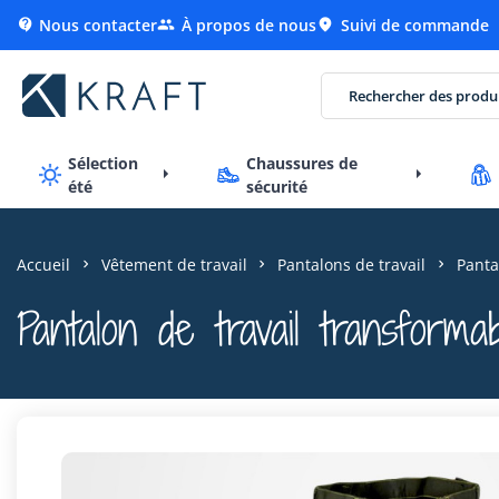
Nous contacter
À propos de nous
Suivi de commande



Sélection
Chaussures de
été
sécurité
Accueil
Vêtement de travail
Pantalons de travail
Panta
Pantalon de travail transforma