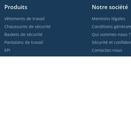
Produits
Notre société
Vêtements de travail
Mentions légales
Chaussures de sécurité
Conditions générale
Baskets de sécurité
Qui sommes-nous ?
Pantalons de travail
Sécurité et confident
EPI
Contactez-nous
Guide des tailles
Plan du site
Blog de Kraft
Moyens de paiem