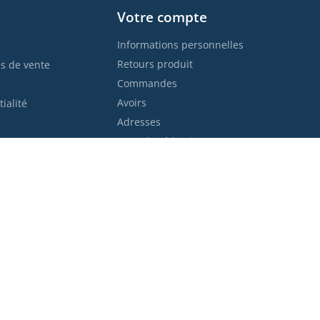
Votre compte
Informations personnelles
Retours produit
s de vente
Commandes
Avoirs
ialité
Adresses
Bons de réduction
ent
Trans