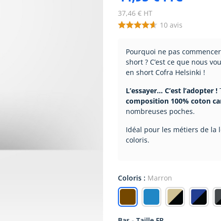
37,46 € HT
10
avis
Pourquoi ne pas commencer l
short ? C’est ce que nous vo
en short Cofra Helsinki !
L’essayer… C’est l’adopter !
composition 100% coton ca
nombreuses poches.
Idéal pour les métiers de la 
coloris.
Coloris :
Marron
Bas - Taille FR