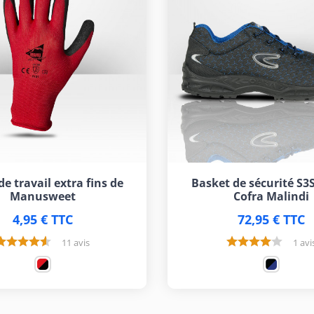
e travail extra fins de
Basket de sécurité S3S
Manusweet
Cofra Malindi
4,95 € TTC
72,95 € TTC
11 avis
1 avi