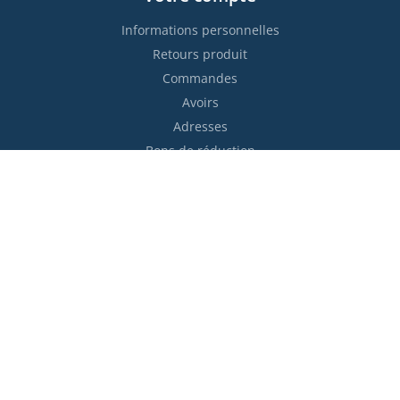
Informations personnelles
Retours produit
Commandes
Avoirs
Adresses
Bons de réduction
Restez informés !

S’abonner
Vous pouvez vous désinscrire à tout moment. Vous trouverez
pour cela nos informations de contact dans les conditions
d'utilisation du site.