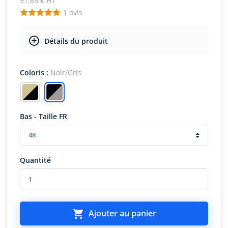
91,63 € HT
1
avis
Détails du produit
Coloris :
Noir/Gris
Bas - Taille FR
Quantité

Ajouter au panier