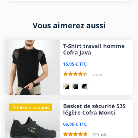
Vous aimerez aussi
T-Shirt travail homme
Cofra Java
15,95 € TTC
2 avis
Basket de sécurité S3S
Clients conquis

légère Cofra Monti
66,95 € TTC
523 avis