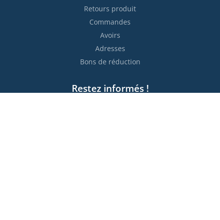
Retours produit
Commandes
Avoirs
Adresses
Bons de réduction
Restez informés !

S’abonner
Vous pouvez vous désinscrire à tout moment. Vous trouverez
pour cela nos informations de contact dans les conditions
d'utilisation du site.
Moyens de paiement