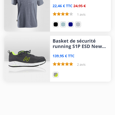
22,46 € TTC
24,95 €
1 avis
Basket de sécurité
running S1P ESD New
Balance Logic
139,95 € TTC
2 avis