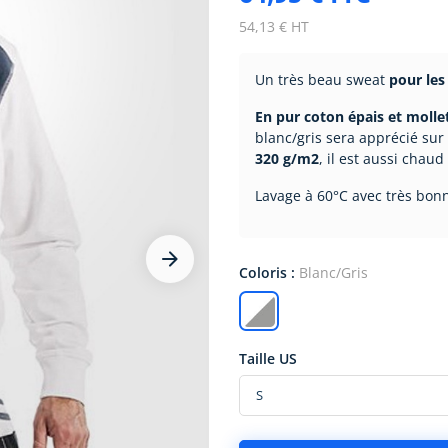
54,13 € HT
Un très beau sweat
pour les
En pur coton épais et moll
blanc/gris sera apprécié sur
320 g/m2
, il est aussi chau
Lavage à 60°C avec très bon




Coloris :
Blanc/Gris
Taille US