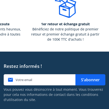
écoute
1er retour et échange gratuit
ents heureux,
Bénéficiez de notre politique de premier
ndre à toutes
retour et premier échange gratuit à partir
de 100€ TTC d'achats !
Restez informés !

S’abonner
Vous pouvez vous désinscrire à tout moment. Vous trouverez
pour cela nos informations de contact dans les conditions
d'utilisation du site.