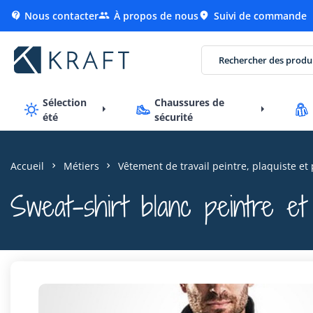
Nous contacter
À propos de nous
Suivi de commande



Sélection
Chaussures de
été
sécurité
Accueil
Métiers
Vêtement de travail peintre, plaquiste et 
Sweat-shirt blanc peintre et 