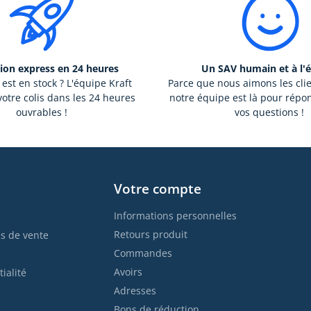
ion express en 24 heures
Un SAV humain et à l'
 est en stock ? L'équipe Kraft
Parce que nous aimons les cli
otre colis dans les 24 heures
notre équipe est là pour répo
ouvrables !
vos questions !
Votre compte
Informations personnelles
Retours produit
s de vente
Commandes
Avoirs
ialité
Adresses
Bons de réduction