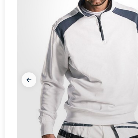



