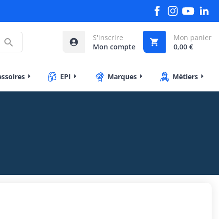
S'inscrire
Mon panier



Mon compte
0,00 €
essoires
EPI
Marques
Métiers