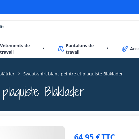
Vêtements de
Pantalons de
Acc
travail
travail
plâtrier
Sweat-shirt blanc peintre et plaquiste Blaklader
plaquiste Blaklader
64,95 €
TTC