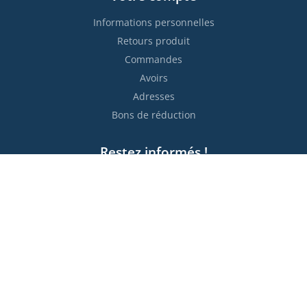
Informations personnelles
Retours produit
Commandes
Avoirs
Adresses
Bons de réduction
Restez informés !

S’abonner
Vous pouvez vous désinscrire à tout moment. Vous trouverez
pour cela nos informations de contact dans les conditions
d'utilisation du site.