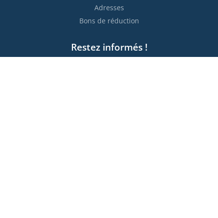
Adresses
Bons de réduction
Restez informés !

S’abonner
Vous pouvez vous désinscrire à tout moment. Vous trouverez
pour cela nos informations de contact dans les conditions
d'utilisation du site.
Moyens de paiement