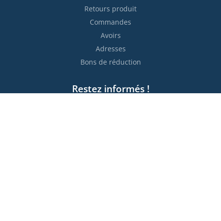
Retours produit
Commandes
Avoirs
Adresses
Bons de réduction
Restez informés !

S’abonner
Vous pouvez vous désinscrire à tout moment. Vous trouverez
pour cela nos informations de contact dans les conditions
d'utilisation du site.
Moyens de paiement