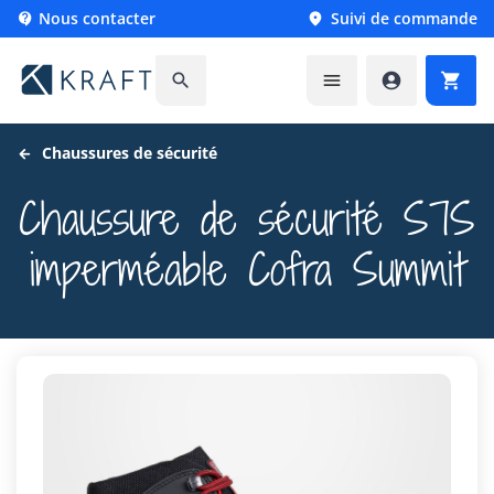
Nous contacter
Suivi de commande






Chaussures de sécurité
Chaussure de sécurité S7S
imperméable Cofra Summit