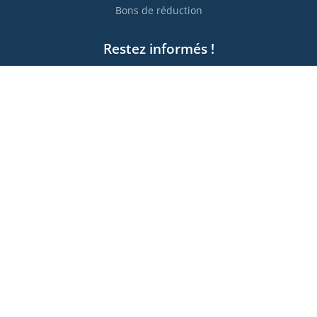
Bons de réduction
Restez informés !

S’abonner
Vous pouvez vous désinscrire à tout moment. Vous trouverez
pour cela nos informations de contact dans les conditions
d'utilisation du site.
Moyens de paiement
Transporteurs partenaires