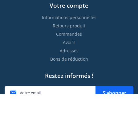
Votre compte
Informations personnelles
Retours produit
Commandes
Avoirs
Adresses
Bons de réduction
Restez informés !

S’abonner
Vous pouvez vous désinscrire à tout moment. Vous trouverez
pour cela nos informations de contact dans les conditions
d'utilisation du site.