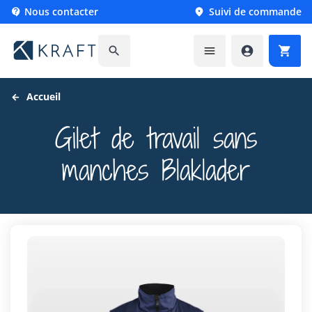
Nous contacter
Suivi de commande






Accueil
Gilet de travail sans
manches Blaklader