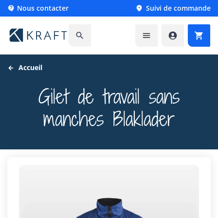
Nous contacter
Suivi de commande






Accueil
Gilet de travail sans
manches Blaklader