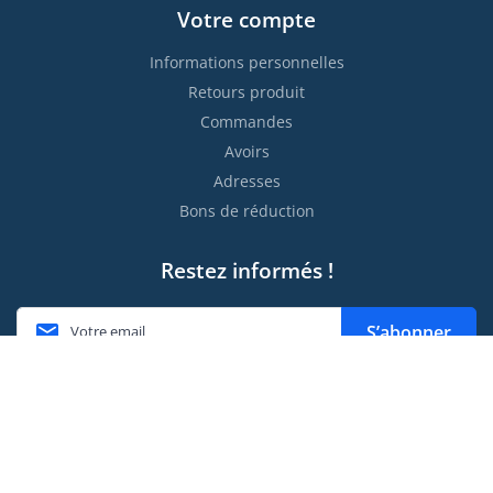
Votre compte
Informations personnelles
Retours produit
Commandes
Avoirs
Adresses
Bons de réduction
Restez informés !

S’abonner
Vous pouvez vous désinscrire à tout moment. Vous trouverez
pour cela nos informations de contact dans les conditions
d'utilisation du site.