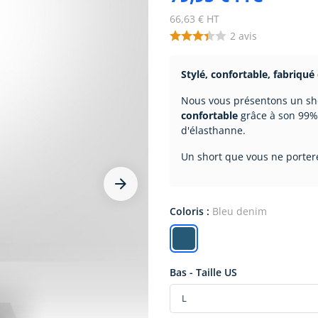
66,63 € HT
2
avis
Stylé, confortable, fabriqué 
Nous vous présentons un sh
confortable
grâce à son 99%
d'élasthanne.
Un short que vous ne portere










Coloris :
Bleu denim
Bas - Taille US