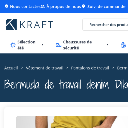
Nous contacter
À propos de nous
Suivi de commande



Sélection
Chaussures de
été
sécurité
Accueil
Vêtement de travail
Pantalons de travail
Bermu
Bermuda de travail denim Dik