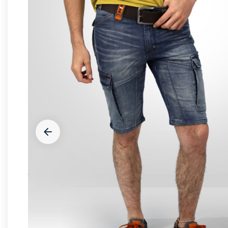









