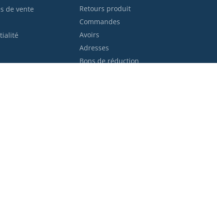
Retours produit
s de vente
Commandes
Avoirs
ialité
Adresses
Bons de réduction
ent
Trans
© 2025 Kraft Workwear