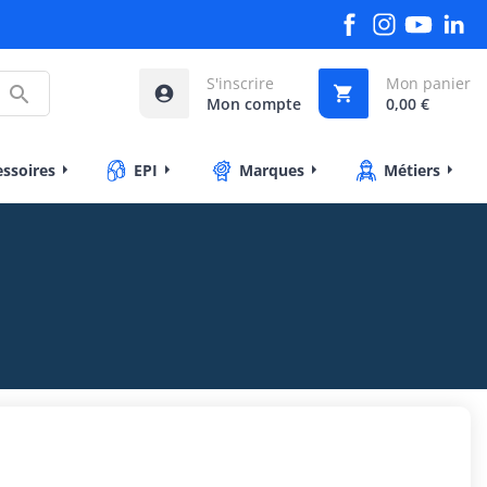
S'inscrire
Mon panier



Mon compte
0,00 €
essoires
EPI
Marques
Métiers