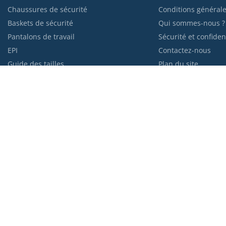
Chaussures de sécurité
Conditions générale
Baskets de sécurité
Qui sommes-nous ?
Pantalons de travail
Sécurité et confident
EPI
Contactez-nous
Guide des tailles
Plan du site
Blog de Kraft
Moyens de paiem