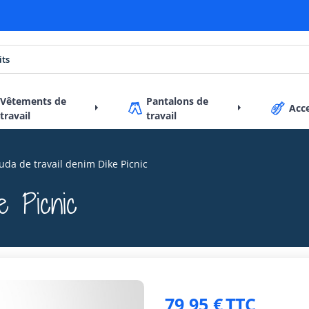
Vêtements de
Pantalons de
Acc
travail
travail
da de travail denim Dike Picnic
e Picnic
79,95 €
TTC