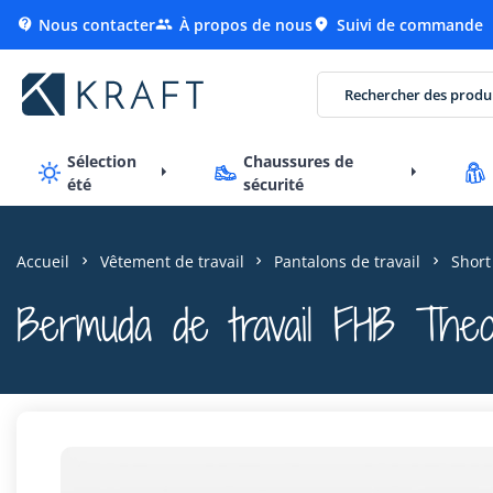
Nous contacter
À propos de nous
Suivi de commande



Sélection
Chaussures de
été
sécurité
Accueil
Vêtement de travail
Pantalons de travail
Short
Bermuda de travail FHB The