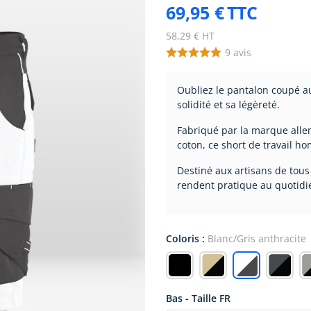
69,95 €
TTC
58,29 € HT
9
avis
Oubliez le pantalon coupé a
solidité et sa légèreté.
Fabriqué par la marque alle
coton, ce short de travail h
Destiné aux artisans de tous
rendent pratique au quotidi
Coloris :
Blanc/Gris anthracite
Bas - Taille FR