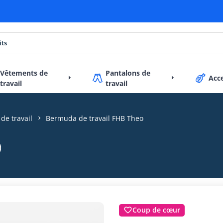
Vêtements de
Pantalons de
Acc
travail
travail
 de travail
Bermuda de travail FHB Theo
o
Coup de cœur
