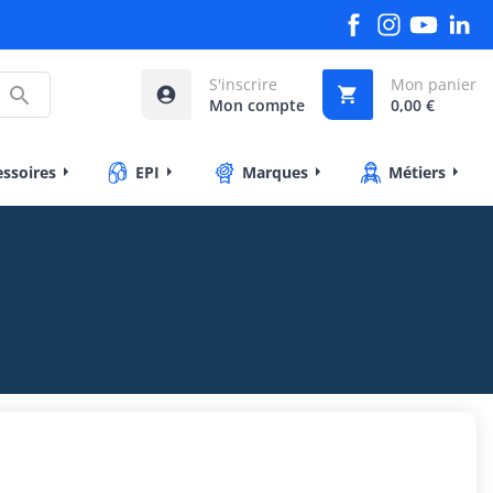
S'inscrire
Mon panier



Mon compte
0,00 €
essoires
EPI
Marques
Métiers