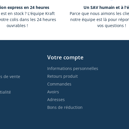
ion express en 24 heures
Un SAV humain et à l'
 est en stock ? L'équipe Kraft
Parce que nous aimons les cli
otre colis dans les 24 heures
notre équipe est là pour répo
ouvrables !
vos questions !
Votre compte
Informations personnelles
Retours produit
s de vente
Commandes
Avoirs
ialité
Adresses
Bons de réduction