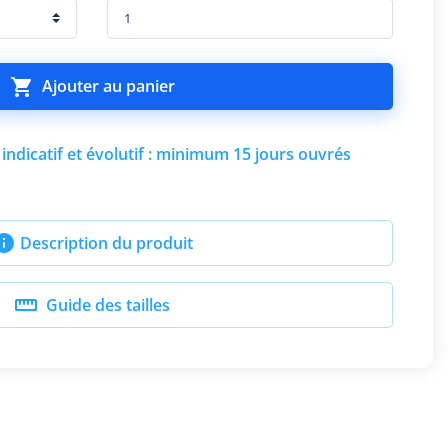

Ajouter au panier
indicatif et évolutif : minimum 15 jours ouvrés

Description du produit

Guide des tailles