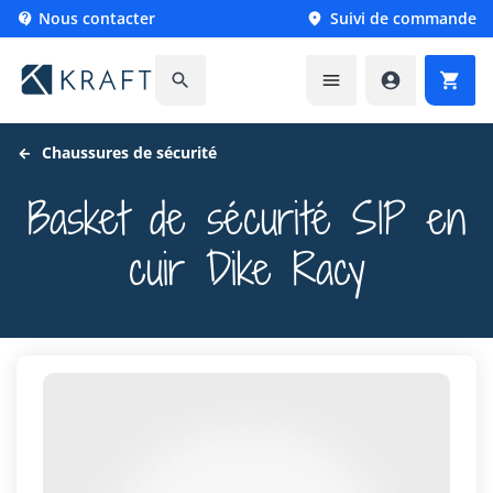
Nous contacter
Suivi de commande






Chaussures de sécurité
Basket de sécurité S1P en
cuir Dike Racy