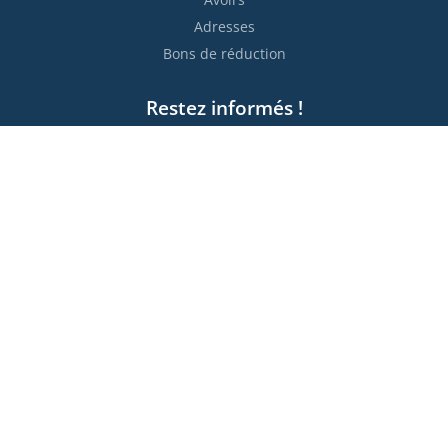
Adresses
Bons de réduction
Restez informés !

S’abonner
Vous pouvez vous désinscrire à tout moment. Vous trouverez
pour cela nos informations de contact dans les conditions
d'utilisation du site.
Moyens de paiement