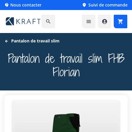
Nous contacter
Suivi de commande






Pantalon de travail slim
Pantalon de travail slim FHB
Florian