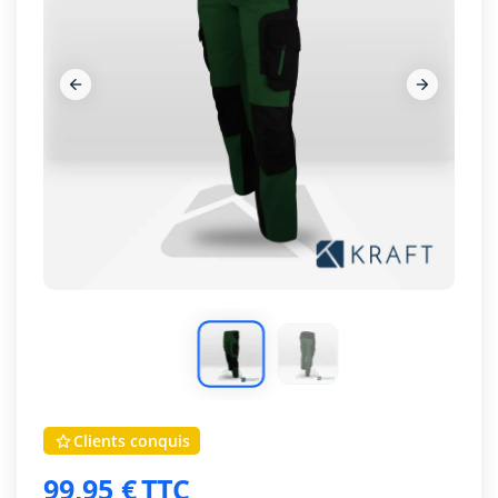




Clients conquis

99,95 €
TTC